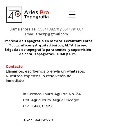
Llama ahora Tel:
5564138270
y
5511791007
Email: ariestp@gmail.com
Empresa de Topografía en México. Levantamientos
Topográficos y Arquitectónicos
, ALTA Survey,
Brigadas de topografía para control y supervisión
de obra,
Topógrafos,
LIDAR y GPS.
Contacto
Llámanos, escríbenos o envía un whatsapp.
Nuestros expertos lo resolverán de
inmediato
1a Cerrada Lauro Aguirre No. 34
Col. Agricultura. Miguel Hidaglo.
C.P. 11360, CDMX
+52 5564138270